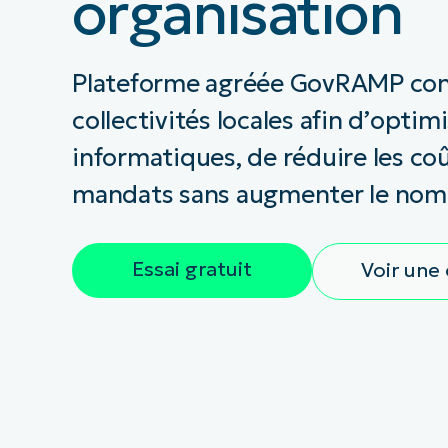
organisation
CONTACTER NOTRE ÉQUIPE COMMERC
CONTACTER NOTRE ÉQUIPE C
CONTACTER NOTRE ÉQUIPE C
FEUILLE DE ROUTE PRODUIT
DÉMONSTRATION
PLA
DÉMONSTRATION
CONTACTER NOTRE ÉQUIPE C
Plateforme agréée GovRAMP conç
DÉMONSTRATION
collectivités locales afin d’optim
informatiques, de réduire les coû
mandats sans augmenter le nom
Essai gratuit
Voir un