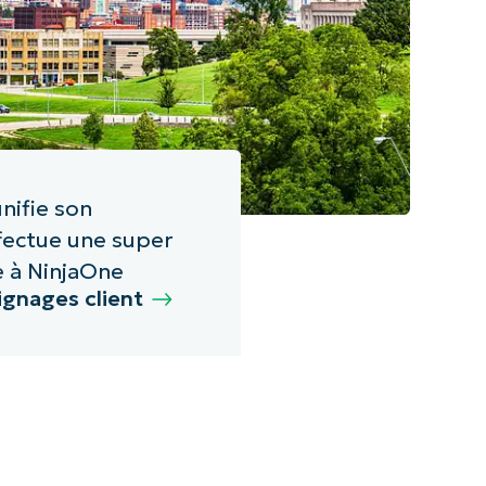
unifie son
fectue une super
e à NinjaOne
ignages client