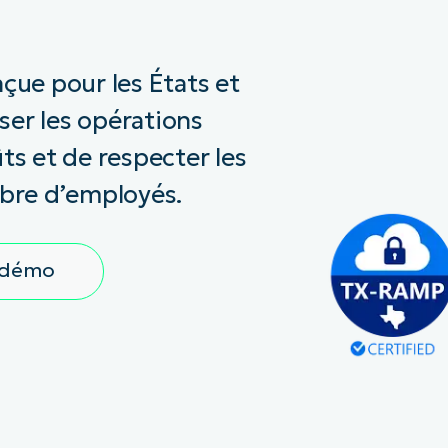
IALE
OMMERCIALE
VIDÉO DE DÉMONSTRATION
VIDÉO DE
OMMERCIALE
VIDÉO DE
TEFORME
OMMERCIALE
VIDÉO DE
ue pour les États et
iser les opérations
ts et de respecter les
bre d’employés.
e démo