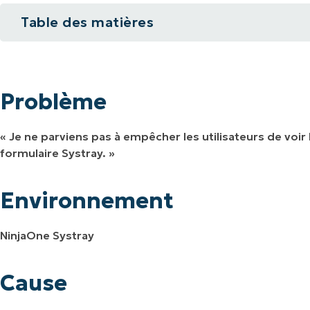
Table des matières
IALE
OMMERCIALE
VIDÉO DE DÉMONSTRATION
VIDÉO DE
OMMERCIALE
VIDÉO DE
TEFORME
Problème
OMMERCIALE
VIDÉO DE
Environnement
Problème
Cause
« Je ne parviens pas à empêcher les utilisateurs de voir
Solution
formulaire Systray. »
Ressources supplémentaires
Environnement
NinjaOne Systray
Cause