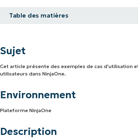
IALE
OMMERCIALE
VIDÉO DE DÉMONSTRATION
VIDÉO DE
Table des matières
OMMERCIALE
VIDÉO DE
TEFORME
OMMERCIALE
VIDÉO DE
Sujet
Environnement
Sujet
Description
Cet article présente des exemples de cas d'utilisation
Ressources supplémentaires
utilisateurs dans NinjaOne.
Environnement
Plateforme NinjaOne
Description