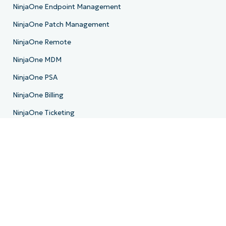
NinjaOne Endpoint Management
NinjaOne Patch Management
NinjaOne Remote
NinjaOne MDM
NinjaOne PSA
NinjaOne Billing
NinjaOne Ticketing
NinjaOne Documentation
NinjaOne Backup
NinjaOne Email Archiver
Feuille de route produit
Ressources
Centre de ressources
Blog