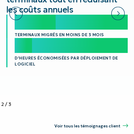
les coûts annuels
20,000
20,000
+
TERMINAUX MIGRÉS EN MOINS DE 3 MOIS
100
100
aines
D'HEURES ÉCONOMISÉES PAR DÉPLOIEMENT DE
LOGICIEL
2
/
3
Voir tous les témoignages client