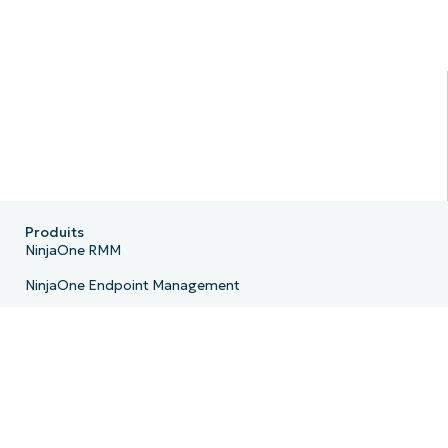
Produits
NinjaOne RMM
NinjaOne Endpoint Management
NinjaOne Patch Management
NinjaOne Remote
NinjaOne MDM
NinjaOne PSA