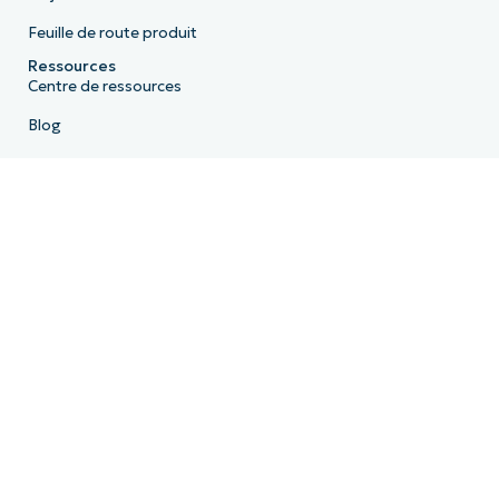
Feuille de route produit
Ressources
Centre de ressources
Blog
Hub IT
Hub vidéos IT
Centre de scripts
Toutes nos démos
API pour les développeurs
État du système
Centre de confidentialité
Entreprise
À propos de nous
Leadership