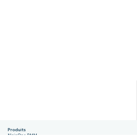
Produits
NinjaOne RMM