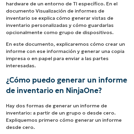
hardware de un entorno de TI específico. En el
inventario con NinjaOne?
documento Visualización de informes de
inventario se explica cómo generar vistas de
Estrategia para crear un informe de inventario
inventario personalizadas y cómo guardarlas
que enumere todos los dispositivos con menos
opcionalmente como grupo de dispositivos.
de 8 GB de memoria pertenecientes a la
organización Datacenter1
En este documento, explicaremos cómo crear un
informe con ese información y generar una copia
impresa o en papel para enviar a las partes
interesadas.
¿Cómo puedo generar un informe
de inventario en NinjaOne?
Hay dos formas de generar un informe de
inventario: a partir de un grupo o desde cero.
Expliquemos primero cómo generar un informe
desde cero.