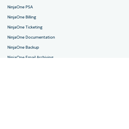
NinjaOne PSA
NinjaOne Billing
NinjaOne Ticketing
NinjaOne Documentation
NinjaOne Backup
NinjaOne Email Archiving
Hoja de ruta del producto
Recursos
Centro de recursos
Blogs
IT Hub
Centro de vídeos de TI
Biblioteca de scripts