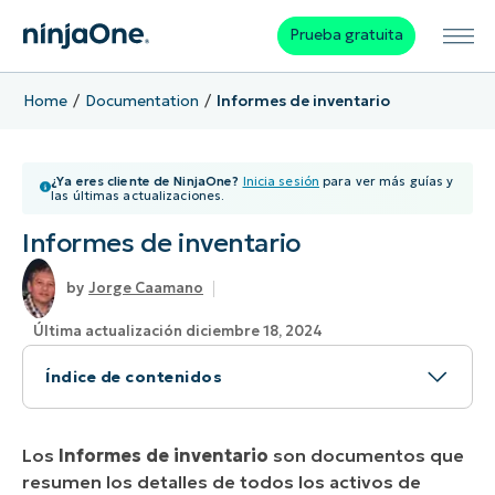
Prueba gratuita
Home
Documentation
Informes de inventario
¿Ya eres cliente de NinjaOne?
Inicia sesión
para ver más guías y
las últimas actualizaciones.
Informes de inventario
Jorge Caamano
Última actualización diciembre 18, 2024
Índice de contenidos
¿Cómo puedo generar un informe de inventario
en NinjaOne?
Los
Informes de inventario
son documentos que
resumen los detalles de todos los activos de
¿Cuál es la ventaja de crear informes de