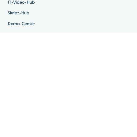
IT-Video-Hub
Skript-Hub
Demo-Center
Entwickler-API
Systemstatus
Trust Center
Unternehmen
Über uns
Leadership
Community
FAQ
Presse
Karriere
Lizenz