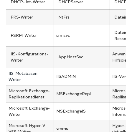
DHCP-Jet-Writer
DHCPServer
DHCP-Se
FRS-Writer
NtFrs
Dateirepl
Dateiser
FSRM-Writer
srmsvc
Ressour
IIS-Konfigurations-
Anwendun
AppHostSvc
Writer
Hilfsdiens
IIS-Metabasen-
IISADMIN
IIS-Verwa
Writer
Microsoft Exchange-
Microsoft
MSExchangeRepl
Replikationsdienst
Replikati
Microsoft Exchange-
Microsoft
MSExchangeIS
Writer
Informati
Microsoft Hyper-V
Hyper-V-
vmms
VSS-Writer
virtueller