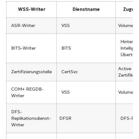
WSS-Writer
Dienstname
Zugehö
ASR-Writer
VSS
Volume-S
Hintergr
BITS-Writer
BITS
Intellige
Übertrag
Active Di
Zertifizierungsstelle
CertSvc
Zertifikat
COM+ REGDB-
VSS
Volume-S
Writer
DFS-
Replikationsdienst-
DFSR
DFS-Repl
Writer