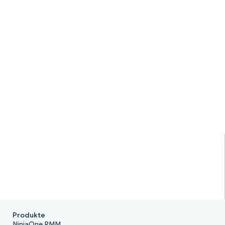
Produkte
NinjaOne RMM