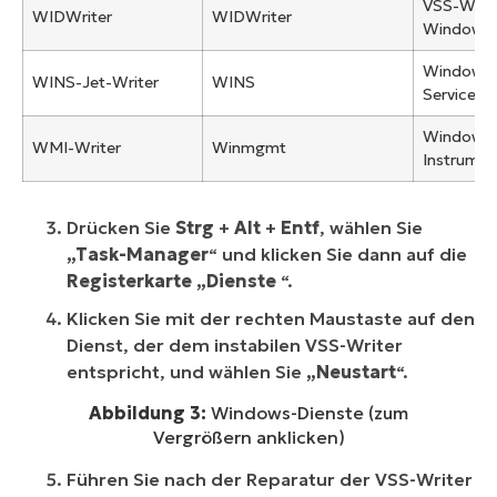
VSS-Writer
WIDWriter
WIDWriter
Windows-
Windows 
WINS-Jet-Writer
WINS
Service (
Windows
WMI-Writer
Winmgmt
Instrumen
Drücken Sie
Strg
+
Alt
+
Entf
, wählen Sie
„Task-Manager
“ und klicken Sie dann auf die
Registerkarte „Dienste
“.
Klicken Sie mit der rechten Maustaste auf den
Dienst, der dem instabilen VSS-Writer
entspricht, und wählen Sie
„Neustart
“.
Abbildung 3:
Windows-Dienste (zum
Vergrößern anklicken)
Führen Sie nach der Reparatur der VSS-Writer