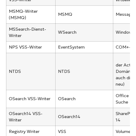
MSMQ-Writer
MSMQ
Message 
(MSMQ)
MSSearch-Dienst-
WSearch
Windows
Writer
NPS VSS-Writer
EventSystem
COM+-Ere
der Active
NTDS
NTDS
Domänendi
auch die 
neu)
Office Sh
OSearch VSS-Writer
OSearch
Suche
OSearch14 VSS-
SharePoin
OSearch14
Writer
14
Registry Writer
VSS
Volume-S