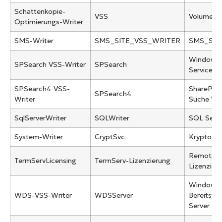
Schattenkopie-
VSS
Volume-S
Optimierungs-Writer
SMS-Writer
SMS_SITE_VSS_WRITER
SMS_SIT
Windows 
SPSearch VSS-Writer
SPSearch
Services-
SPSearch4 VSS-
SharePoin
SPSearch4
Writer
Suche V4
SqlServerWriter
SQLWriter
SQL Serve
System-Writer
CryptSvc
Kryptogra
Remote-D
TermServLicensing
TermServ-Lizenzierung
Lizenzier
Windows
WDS-VSS-Writer
WDSServer
Bereitstel
Server