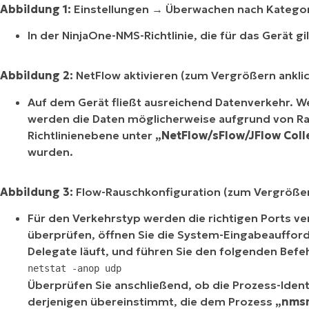
Abbildung 1:
Einstellungen → Überwachen nach Kategor
In der NinjaOne-NMS-Richtlinie, die für das Gerät g
Abbildung 2:
NetFlow aktivieren (zum Vergrößern ankli
Auf dem Gerät fließt ausreichend Datenverkehr. W
werden die Daten möglicherweise aufgrund von Ra
Richtlinienebene unter
„NetFlow/sFlow/JFlow Coll
wurden.
Abbildung 3:
Flow-Rauschkonfiguration (zum Vergrößer
Für den Verkehrstyp werden die richtigen Ports ve
überprüfen, öffnen Sie die System-Eingabeauffo
Delegate läuft, und führen Sie den folgenden Befeh
netstat -anop udp
Überprüfen Sie anschließend, ob die Prozess-Identi
derjenigen übereinstimmt, die dem Prozess
„nms