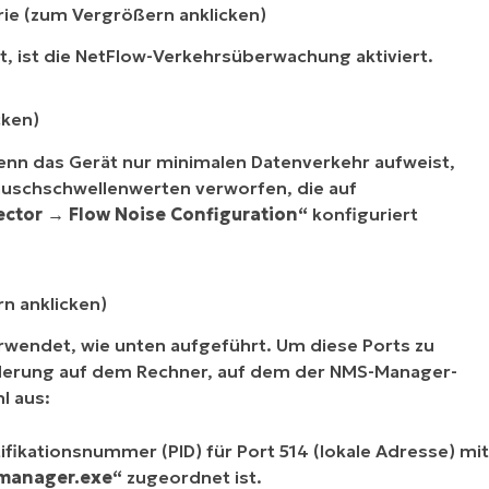
ie (zum Vergrößern anklicken)
ilt, ist die NetFlow-Verkehrsüberwachung aktiviert.
cken)
enn das Gerät nur minimalen Datenverkehr aufweist,
uschschwellenwerten verworfen, die auf
ector → Flow Noise Configuration“
konfiguriert
n anklicken)
rwendet, wie unten aufgeführt. Um diese Ports zu
rderung auf dem Rechner, auf dem der NMS-Manager-
l aus:
fikationsnummer (PID) für Port 514 (lokale Adresse) mit
manager.exe“
zugeordnet ist.