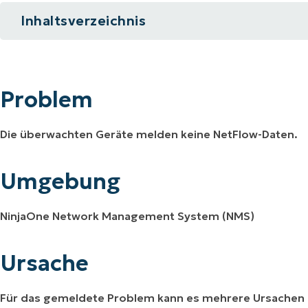
Inhaltsverzeichnis
RODUKTVORSTELLUNG ANSEHEN
VORSTELLUNG ANSEHEN
RODUKTVORSTELLUNG ANSEHEN
PRODUKT-
RODUKTVORSTELLUNG ANSEHEN
Problem
Umgebung
Problem
Ursache
Die überwachten Geräte melden keine NetFlow-Daten.
Lösung
Umgebung
NinjaOne Network Management System (NMS)
Ursache
Für das gemeldete Problem kann es mehrere Ursachen 