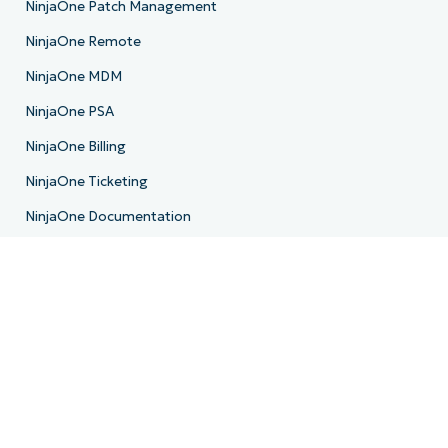
NinjaOne Patch Management
NinjaOne Remote
NinjaOne MDM
NinjaOne PSA
NinjaOne Billing
NinjaOne Ticketing
NinjaOne Documentation
NinjaOne Backup
E-Mail-Archivierung
Produkt-Roadmap
Ressourcen
Ressourcenzentrum
Blog
IT-Hub