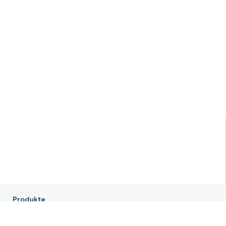
Produkte
NinjaOne RMM