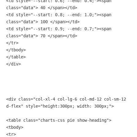
<td style="--start: 0.6; --end: 0.4;"><span 
class="data"> 40 </span></td>
<td style="--start: 0.8; --end: 1.0;"><span 
class="data"> 100 </span></td>
<td style="--start: 0.9; --end: 0.7;"><span 
class="data"> 70 </span></td>
</tr>
</tbody>
</table>
</div>
<div class="col-xl-4 col-lg-6 col-md-12 col-sm-12 
d-flex" style="height:300px; width: 300px;">
<table class="charts-css pie show-heading">
<tbody>
<tr>