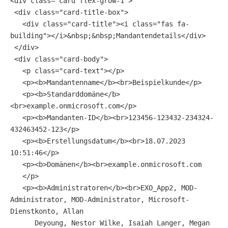
<div class="card flex-grow-1">
 <div class="card-title-box">
   <div class="card-title"><i class="fas fa-
building"></i>&nbsp;&nbsp;Mandantendetails</div>
 </div>
 <div class="card-body">
   <p class="card-text"></p>
   <p><b>Mandantenname</b><br>Beispielkunde</p>
   <p><b>Standarddomäne</b>
<br>example.onmicrosoft.com</p>
   <p><b>Mandanten-ID</b><br>123456-123432-234324-
432463452-123</p>
   <p><b>Erstellungsdatum</b><br>18.07.2023 
10:51:46</p>
   <p><b>Domänen</b><br>example.onmicrosoft.com
   </p>
   <p><b>Administratoren</b><br>EXO_App2, MOD-
Administrator, MOD-Administrator, Microsoft-
Dienstkonto, Allan
      Deyoung, Nestor Wilke, Isaiah Langer, Megan 