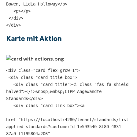
Bowen, Lidia Holloway</p>
   <p></p>
 </div>
</div>
Karte mit Aktion
<div class="card flex-grow-1">
 <div class="card-title-box">
   <div class="card-title"><i class="fas fa-shield-
halved"></i>&nbsp;&nbsp;CIPP Angewandte 
Standards</div>
   <div class="card-link-box"><a
href="https://localhost:4280/tenant/standards/list-
applied-standards?customerId=1e593540-8f80-4831-
87a9-f1f95804a206"