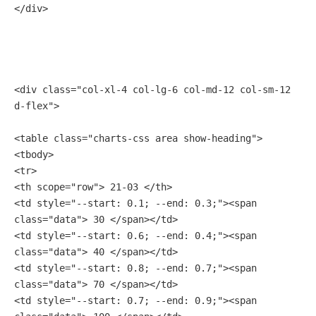
</div>
<div class="col-xl-4 col-lg-6 col-md-12 col-sm-12 
d-flex">
<table class="charts-css area show-heading">
<tbody>
<tr>
<th scope="row"> 21-03 </th>
<td style="--start: 0.1; --end: 0.3;"><span 
class="data"> 30 </span></td>
<td style="--start: 0.6; --end: 0.4;"><span 
class="data"> 40 </span></td>
<td style="--start: 0.8; --end: 0.7;"><span 
class="data"> 70 </span></td>
<td style="--start: 0.7; --end: 0.9;"><span 