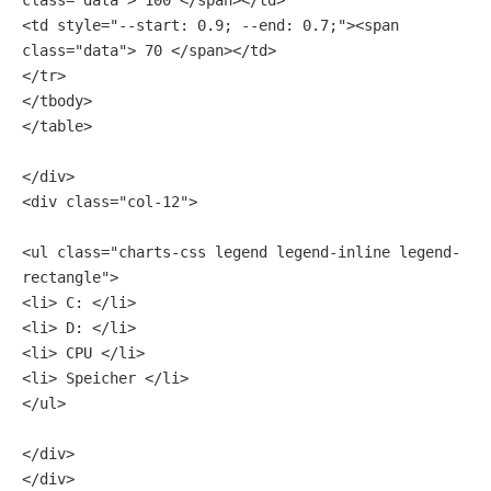
<td style="--start: 0.9; --end: 0.7;"><span 
class="data"> 70 </span></td>
</tr>
</tbody>
</table>
</div>
<div class="col-12">
<ul class="charts-css legend legend-inline legend-
rectangle">
<li> C: </li>
<li> D: </li>
<li> CPU </li>
<li> Speicher </li>
</ul>
</div>
</div>