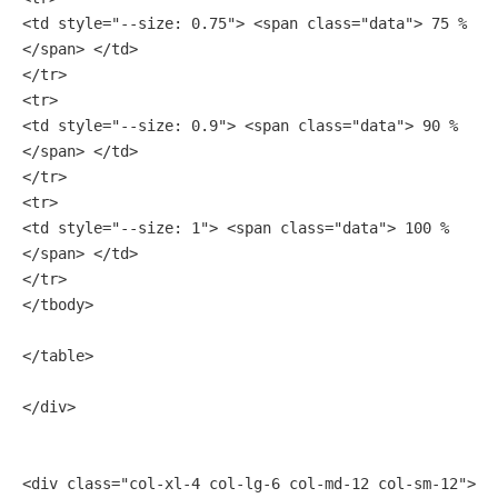
<td style="--size: 0.75"> <span class="data"> 75 % 
</span> </td>
</tr>
<tr>
<td style="--size: 0.9"> <span class="data"> 90 % 
</span> </td>
</tr>
<tr>
<td style="--size: 1"> <span class="data"> 100 % 
</span> </td>
</tr>
</tbody>
</table>
</div>
<div class="col-xl-4 col-lg-6 col-md-12 col-sm-12">