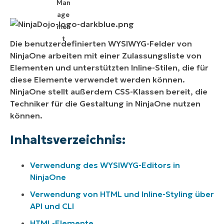
Verwendung des WYSIWYG-Editors in
NinjaOne:
Die benutzerdefinierten WYSIWYG-Felder von
Verwendung von HTML und Inline-Styling über
NinjaOne arbeiten mit einer Zulassungsliste von
API und CLI:
Elementen und unterstützten Inline-Stilen, die für
diese Elemente verwendet werden können.
HTML-Elemente:
NinjaOne stellt außerdem CSS-Klassen bereit, die
Techniker für die Gestaltung in NinjaOne nutzen
Optionen für Inline-Styling:
können.
Diagramme:
Inhaltsverzeichnis:
NinjaOne-CSS-Klassen:
Verwendung des WYSIWYG-Editors in
NinjaOne
Verwendung von HTML und Inline-Styling über
API und CLI
HTML-Elemente