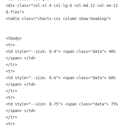
<div class="col-xl-4 col-lg-6 col-md-12 col-sm-12 
d-flex">
<table class="charts-css column show-heading">
<tbody>
<tr>
<td style="--size: 0.4"> <span class="data"> 40% 
</span> </td>
</tr>
<tr>
<td style="--size: 0.6"> <span class="data"> 60% 
</span> </td>
</tr>
<tr>
<td style="--size: 0.75"> <span class="data"> 75% 
</span> </td>
</tr>
<tr>