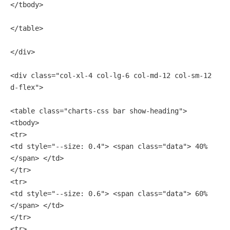
</tbody>
</table>
</div>
<div class="col-xl-4 col-lg-6 col-md-12 col-sm-12 
d-flex">
<table class="charts-css bar show-heading">
<tbody>
<tr>
<td style="--size: 0.4"> <span class="data"> 40% 
</span> </td>
</tr>
<tr>
<td style="--size: 0.6"> <span class="data"> 60% 
</span> </td>
</tr>
<tr>