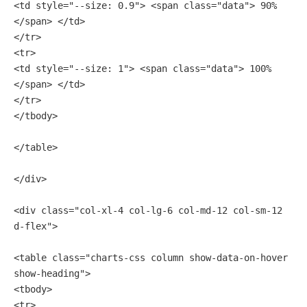
<td style="--size: 0.9"> <span class="data"> 90% 
</span> </td>
</tr>
<tr>
<td style="--size: 1"> <span class="data"> 100% 
</span> </td>
</tr>
</tbody>
</table>
</div>
<div class="col-xl-4 col-lg-6 col-md-12 col-sm-12 
d-flex">
<table class="charts-css column show-data-on-hover 
show-heading">
<tbody>
<tr>