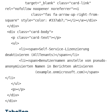
          target="_blank" class="card-link" 
rel="nofollow noopener noreferrer"><i
             class="fas fa-arrow-up-right-from-
square" style="color: #337ab7;"></i></a></div>
 </div>
 <div class="card-body">
   <p class="card-text"></p>
   <ul>
       <li><span>Self-Service-Lizenzierung 
deaktivieren (AllTenants)</span></li>
       <li><span>Benutzernamen anstelle von pseudo-
anonymisierten Namen in Berichten aktivieren
               (example.onmicrosoft.com)</span>
</li>
   </ul>
   <p></p>
 </div>
</div>
Tabellen