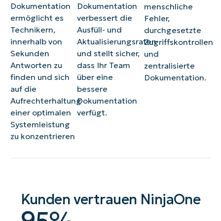
Dokumentation
Dokumentation
menschliche
ermöglicht es
verbessert die
Fehler,
Technikern,
Ausfüll- und
durchgesetzte
innerhalb von
Aktualisierungsraten
Zugriffskontrollen
Sekunden
und stellt sicher,
und
Antworten zu
dass Ihr Team
zentralisierte
finden und sich
über eine
Dokumentation.
auf die
bessere
Aufrechterhaltung
Dokumentation
einer optimalen
verfügt.
Systemleistung
zu konzentrieren
Kunden vertrauen NinjaOne
95
95
%