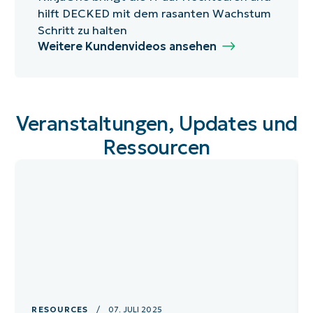
mit
hilft DECKED mit dem rasanten Wachstum
Endbenutzer:innen
Schritt zu halten
zur
Weitere Kundenvideos ansehen
Steigerung
der
Produktivität.
Veranstaltungen, Updates und
Ressourcen
RESOURCES
/ 07. JULI 2025