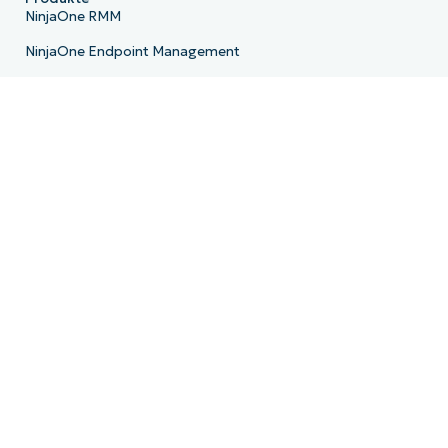
NinjaOne RMM
NinjaOne Endpoint Management
NinjaOne Patch Management
NinjaOne Remote
NinjaOne MDM
NinjaOne PSA
NinjaOne Billing
NinjaOne Ticketing
NinjaOne Documentation
NinjaOne Backup
E-Mail-Archivierung
Produkt-Roadmap
Ressourcen