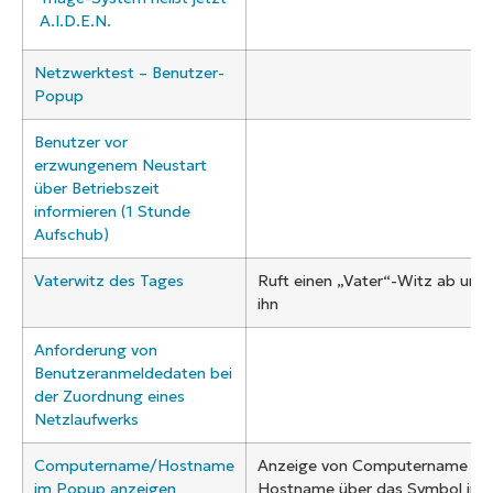
A.I.D.E.N.
Netzwerktest – Benutzer-
Popup
Benutzer vor
erzwungenem Neustart
über Betriebszeit
informieren (1 Stunde
Aufschub)
Vaterwitz des Tages
Ruft einen „Vater“-Witz ab und 
ihn
Anforderung von
Benutzeranmeldedaten bei
der Zuordnung eines
Netzlaufwerks
Computername/Hostname
Anzeige von Computername un
im Popup anzeigen
Hostname über das Symbol in d