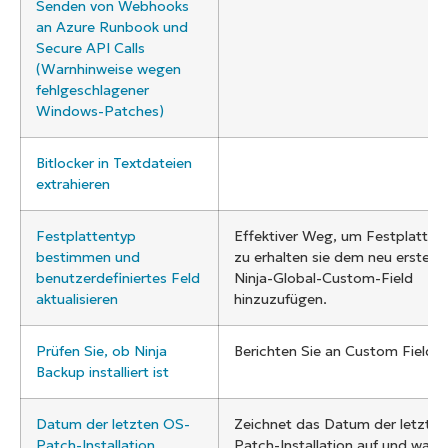
Senden von Webhooks
an Azure Runbook und
Secure API Calls
(Warnhinweise wegen
fehlgeschlagener
Windows-Patches)
Bitlocker in Textdateien
extrahieren
Festplattentyp
Effektiver Weg, um Festplatten
bestimmen und
zu erhalten sie dem neu erstellt
benutzerdefiniertes Feld
Ninja-Global-Custom-Field
aktualisieren
hinzuzufügen.
Prüfen Sie, ob Ninja
Berichten Sie an Custom Field
Backup installiert ist
Datum der letzten OS-
Zeichnet das Datum der letzten
Patch-Installation
Patch-Installation auf und warnt