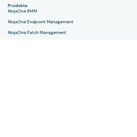
Produkte
NinjaOne RMM
NinjaOne Endpoint Management
NinjaOne Patch Management
NinjaOne Remote
NinjaOne MDM
NinjaOne PSA
NinjaOne Billing
NinjaOne Ticketing
NinjaOne Documentation
NinjaOne Backup
E-Mail-Archivierung
Produkt-Roadmap