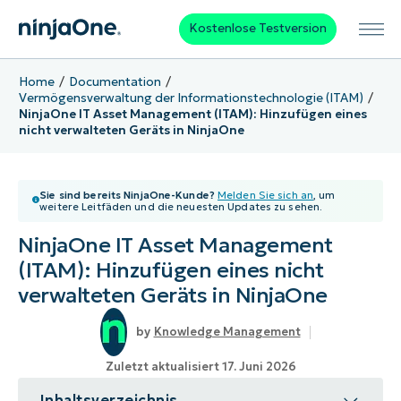
Kostenlose Testversion
Home
Documentation
Vermögensverwaltung der Informationstechnologie (ITAM)
NinjaOne IT Asset Management (ITAM): Hinzufügen eines
nicht verwalteten Geräts in NinjaOne
Sie sind bereits NinjaOne-Kunde?
Melden Sie sich an
, um
weitere Leitfäden und die neuesten Updates zu sehen.
NinjaOne IT Asset Management
(ITAM): Hinzufügen eines nicht
verwalteten Geräts in NinjaOne
Knowledge Management
Zuletzt aktualisiert 17. Juni 2026
Inhaltsverzeichnis