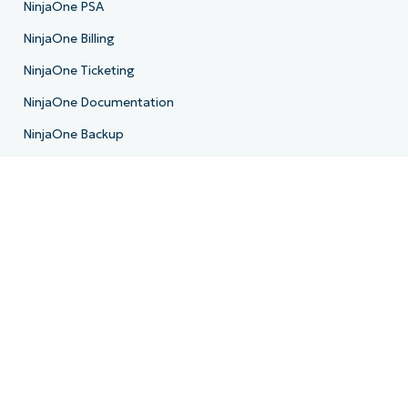
NinjaOne PSA
NinjaOne Billing
NinjaOne Ticketing
NinjaOne Documentation
NinjaOne Backup
E-Mail-Archivierung
Produkt-Roadmap
Ressourcen
Ressourcenzentrum
Blog
IT-Hub
IT-Video-Hub
Skript-Hub
Demo-Center