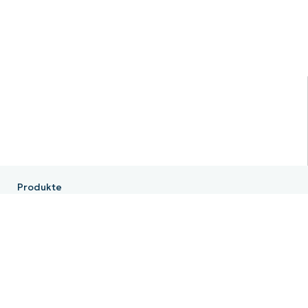
Produkte
NinjaOne RMM
NinjaOne Endpoint Management
NinjaOne Patch Management
NinjaOne Remote
NinjaOne MDM