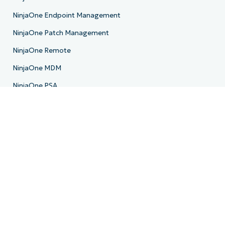
NinjaOne Endpoint Management
NinjaOne Patch Management
NinjaOne Remote
NinjaOne MDM
NinjaOne PSA
NinjaOne Billing
NinjaOne Ticketing
NinjaOne Documentation
NinjaOne Backup
E-Mail-Archivierung
Produkt-Roadmap
Ressourcen
Ressourcenzentrum