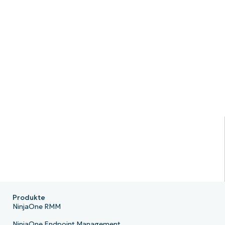
Produkte
NinjaOne RMM
NinjaOne Endpoint Management