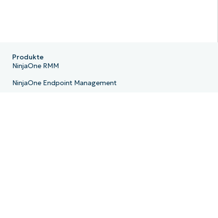
Produkte
NinjaOne RMM
NinjaOne Endpoint Management
NinjaOne Patch Management
NinjaOne Remote
NinjaOne MDM
NinjaOne PSA
NinjaOne Billing
NinjaOne Ticketing
NinjaOne Documentation