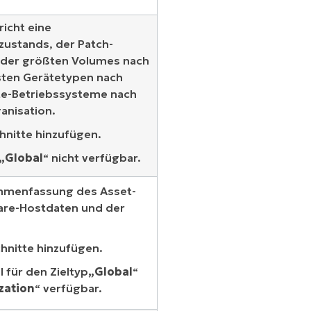
icht eine
stands, der Patch-
 der größten Volumes nach
sten Gerätetypen nach
te-Betriebssysteme nach
ganisation.
hnitte hinzufügen.
„Global
“ nicht verfügbar.
ammenfassung des Asset-
are-Hostdaten und der
hnitte hinzufügen.
 für den Zieltyp
„Global
“
zation
“ verfügbar.