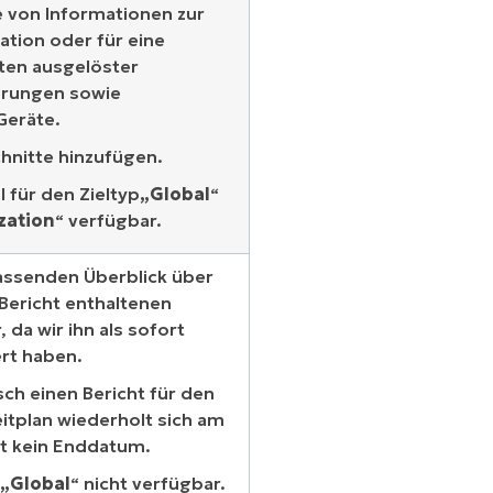
he von Informationen zur
ation oder für eine
äten ausgelöster
rungen sowie
Geräte.
hnitte hinzufügen.
 für den Zieltyp
„Global
“
zation
“ verfügbar.
fassenden Überblick über
 Bericht enthaltenen
 da wir ihn als sofort
ert haben.
sch einen Bericht für den
itplan wiederholt sich am
at kein Enddatum.
„Global
“ nicht verfügbar.