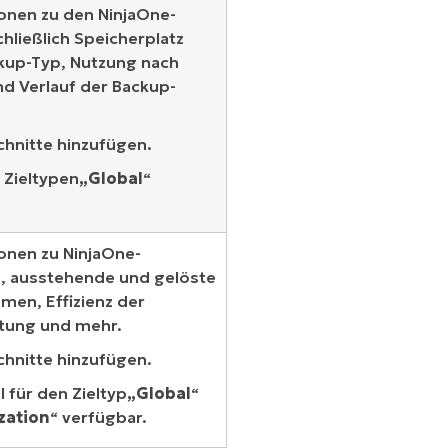
ionen zu den NinjaOne-
hließlich Speicherplatz
kup-Typ, Nutzung nach
nd Verlauf der Backup-
hnitte hinzufügen.
e Zieltypen
„Global
“
ionen zu NinjaOne-
ne, ausstehende und gelöste
umen, Effizienz der
itung und mehr.
hnitte hinzufügen.
 für den Zieltyp
„Global
“
zation
“ verfügbar.