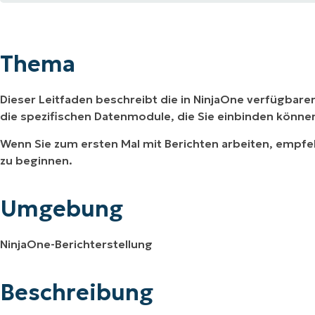
Thema
RODUKTVORSTELLUNG ANSEHEN
VORSTELLUNG ANSEHEN
RODUKTVORSTELLUNG ANSEHEN
PRODUKT-
Umgebung
RODUKTVORSTELLUNG ANSEHEN
Thema
Beschreibung
Dieser Leitfaden beschreibt die in NinjaOne verfügba
Weitere Ressourcen
die spezifischen Datenmodule, die Sie einbinden könne
Wenn Sie zum ersten Mal mit Berichten arbeiten, empfeh
zu beginnen.
Umgebung
NinjaOne-Berichterstellung
Beschreibung