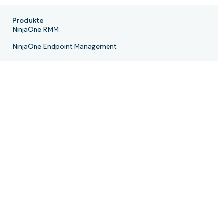
Produkte
NinjaOne RMM
NinjaOne Endpoint Management
NinjaOne Patch Management
NinjaOne Remote
NinjaOne MDM
NinjaOne PSA
NinjaOne Billing
NinjaOne Ticketing
NinjaOne Documentation
NinjaOne Backup
E-Mail-Archivierung
Produkt-Roadmap