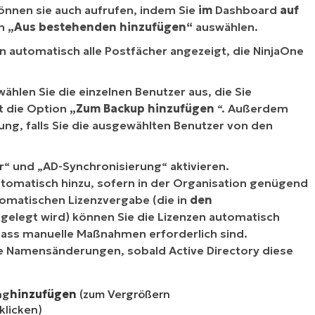
önnen sie auch aufrufen, indem Sie
im
Dashboard
auf
on
„Aus bestehenden hinzufügen“
auswählen.
n automatisch alle Postfächer angezeigt, die NinjaOne
ählen Sie die einzelnen Benutzer aus, die Sie
t die Option
„Zum Backup hinzufügen
“. Außerdem
ung, falls Sie die ausgewählten Benutzer von den
r“ und „AD-Synchronisierung“ aktivieren.
tomatisch hinzu, sofern in der Organisation genügend
tomatischen Lizenzvergabe (die in
den
tgelegt wird) können Sie die Lizenzen automatisch
ass manuelle Maßnahmen erforderlich sind.
ise Namensänderungen, sobald Active Directory diese
ng
hinzufügen
(zum Vergrößern
klicken)