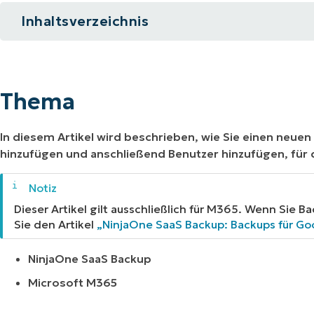
Inhaltsverzeichnis
RODUKTVORSTELLUNG ANSEHEN
VORSTELLUNG ANSEHEN
RODUKTVORSTELLUNG ANSEHEN
PRODUKT-
RODUKTVORSTELLUNG ANSEHEN
Thema
Beschreibung
Thema
Weitere Ressourcen
In diesem Artikel wird beschrieben, wie Sie einen neue
hinzufügen und anschließend Benutzer hinzufügen, für d
Dieser Artikel gilt ausschließlich für M365. Wenn Sie 
Sie den Artikel
„NinjaOne SaaS Backup: Backups für Go
NinjaOne SaaS Backup
Microsoft M365