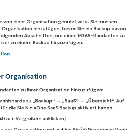
ie von einer Organisation genutzt wird. Sie müssen
 Organisation hinzufügen, bevor Sie ein Backup davon
n folgenden Abschnitten, um einen M365-Mandanten zu
utzer zu einem Backup hinzuzufügen.
tion
r Organisation
ndanten zu Ihrer Organisation hinzuzufügen:
Dashboards zu
„Backup“
→
„SaaS“ →
„Übersicht
“. Auf
für die Sie NinjaOne SaaS Backup aktiviert haben.
rd
(zum Vergrößern anklicken)
ags der Organisation und wählen Sie
im
Dropdown-Menü