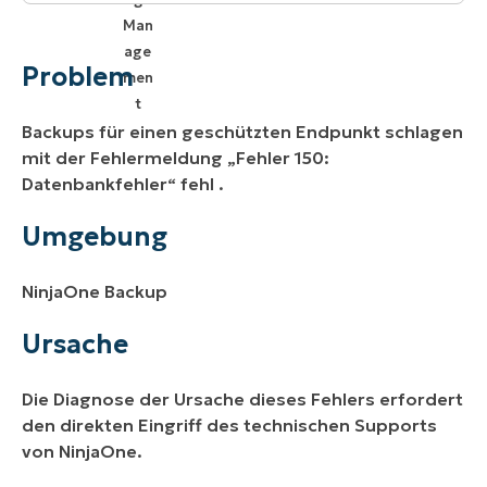
Problem
Umgebung
Problem
Ursache
Backups für einen geschützten Endpunkt schlagen
Lösung
mit der Fehlermeldung
„Fehler 150:
Datenbankfehler“
fehl
.
Weitere Ressourcen
Umgebung
NinjaOne Backup
Ursache
Die Diagnose der Ursache dieses Fehlers erfordert
den direkten Eingriff des technischen Supports
von NinjaOne.