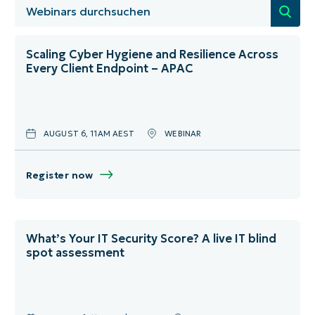
Alle auswählen
Januar
Australia
Community-Event
Februar
Berlin
Scaling Cyber Hygiene and Resilience Across
Every Client Endpoint – APAC
IT-Ops
März
Denmark
MSP-Wachstum
April
Deutschland
AUGUST 6, 11AM AEST
WEBINAR
Produkttraining
Mai
England
Sicherheit
Juni
Frankreich
Register now
Virtuelle Veranstaltungen
Juli
München & Digital
August
Netherlands
What’s Your IT Security Score? A live IT blind
spot assessment
September
Spanien
Oktober
Sweden