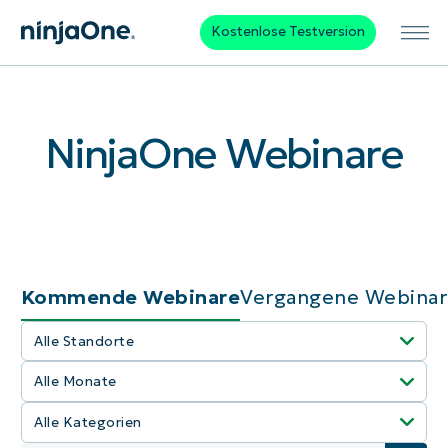
Kostenlose Testversion
NinjaOne Webinare
Kommende Webinare
Vergangene Webina
Alle Standorte
Alle Monate
Alle auswählen
Alle Kategorien
Alle auswählen
Amerika