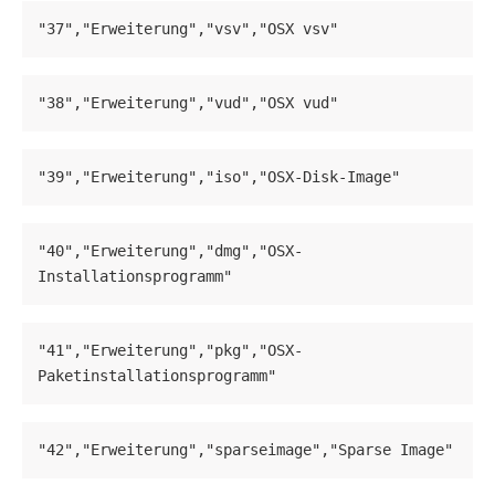
"37","Erweiterung","vsv","OSX vsv"
"38","Erweiterung","vud","OSX vud"
"39","Erweiterung","iso","OSX-Disk-Image"
"40","Erweiterung","dmg","OSX-
Installationsprogramm"
"41","Erweiterung","pkg","OSX-
Paketinstallationsprogramm"
"42","Erweiterung","sparseimage","Sparse Image"