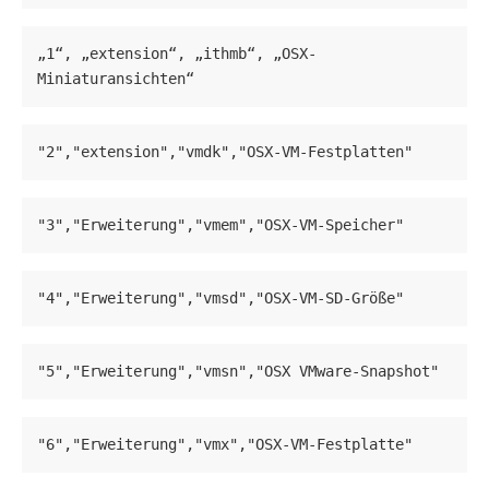
„1“, „extension“, „ithmb“, „OSX-
Miniaturansichten“
"2","extension","vmdk","OSX-VM-Festplatten"
"3","Erweiterung","vmem","OSX-VM-Speicher"
"4","Erweiterung","vmsd","OSX-VM-SD-Größe"
"5","Erweiterung","vmsn","OSX VMware-Snapshot"
"6","Erweiterung","vmx","OSX-VM-Festplatte"