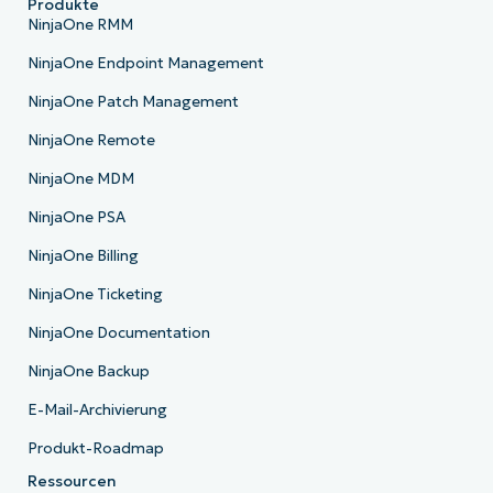
Produkte
NinjaOne RMM
NinjaOne Endpoint Management
NinjaOne Patch Management
NinjaOne Remote
NinjaOne MDM
NinjaOne PSA
NinjaOne Billing
NinjaOne Ticketing
NinjaOne Documentation
NinjaOne Backup
E-Mail-Archivierung
Produkt-Roadmap
Ressourcen