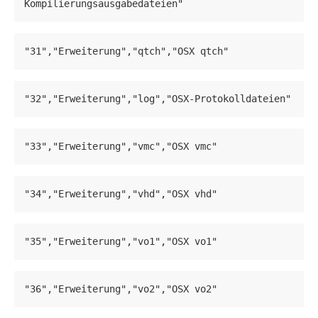
Kompilierungsausgabedateien"
"31","Erweiterung","qtch","OSX qtch"
"32","Erweiterung","log","OSX-Protokolldateien"
"33","Erweiterung","vmc","OSX vmc"
"34","Erweiterung","vhd","OSX vhd"
"35","Erweiterung","vo1","OSX vo1"
"36","Erweiterung","vo2","OSX vo2"