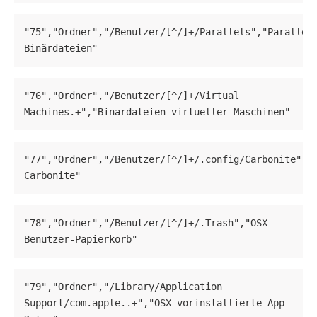
"75","Ordner","/Benutzer/[^/]+/Parallels","Parallel
Binärdateien"
"76","Ordner","/Benutzer/[^/]+/Virtual 
Machines.+","Binärdateien virtueller Maschinen"
"77","Ordner","/Benutzer/[^/]+/.config/Carbonite","O
Carbonite"
"78","Ordner","/Benutzer/[^/]+/.Trash","OSX-
Benutzer-Papierkorb"
"79","Ordner","/Library/Application 
Support/com.apple..+","OSX vorinstallierte App-