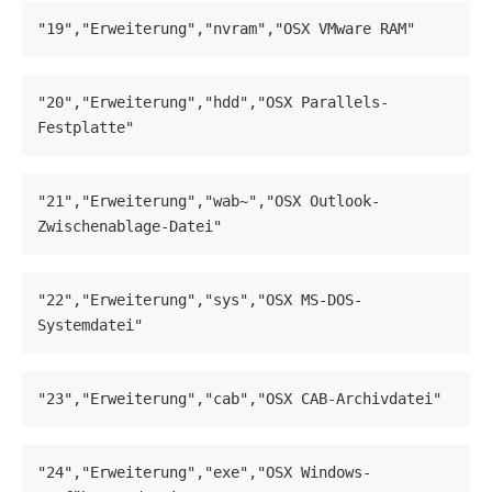
"19","Erweiterung","nvram","OSX VMware RAM"
"20","Erweiterung","hdd","OSX Parallels-
Festplatte"
"21","Erweiterung","wab~","OSX Outlook-
Zwischenablage-Datei"
"22","Erweiterung","sys","OSX MS-DOS-
Systemdatei"
"23","Erweiterung","cab","OSX CAB-Archivdatei"
"24","Erweiterung","exe","OSX Windows-