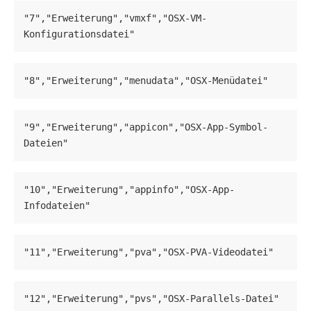
"7","Erweiterung","vmxf","OSX-VM-
Konfigurationsdatei"
"8","Erweiterung","menudata","OSX-Menüdatei"
"9","Erweiterung","appicon","OSX-App-Symbol-
Dateien"
"10","Erweiterung","appinfo","OSX-App-
Infodateien"
"11","Erweiterung","pva","OSX-PVA-Videodatei"
"12","Erweiterung","pvs","OSX-Parallels-Datei"