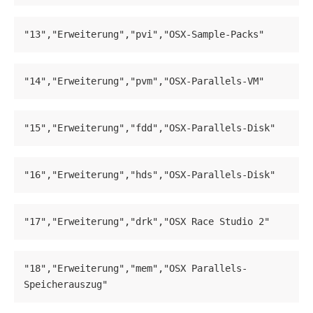
"13","Erweiterung","pvi","OSX-Sample-Packs"
"14","Erweiterung","pvm","OSX-Parallels-VM"
"15","Erweiterung","fdd","OSX-Parallels-Disk"
"16","Erweiterung","hds","OSX-Parallels-Disk"
"17","Erweiterung","drk","OSX Race Studio 2"
"18","Erweiterung","mem","OSX Parallels-
Speicherauszug"