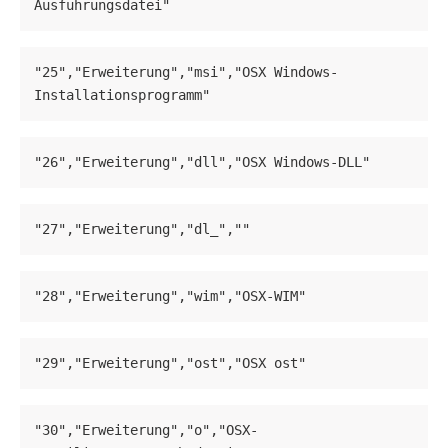
Ausführungsdatei"
"25","Erweiterung","msi","OSX Windows-
Installationsprogramm"
"26","Erweiterung","dll","OSX Windows-DLL"
"27","Erweiterung","dl_",""
"28","Erweiterung","wim","OSX-WIM"
"29","Erweiterung","ost","OSX ost"
"30","Erweiterung","o","OSX-