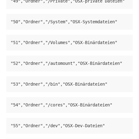
"49","Ordner","/Private","OSX-private Dateien"
"50","Ordner","/System","OSX-Systemdateien"
"51","Ordner","/Volumes","OSX-Binärdateien"
"52","Ordner","/automount","OSX-Binärdateien"
"53","Ordner","/bin","OSX-Binärdateien"
"54","Ordner","/cores","OSX-Binärdateien"
"55","Ordner","/dev","OSX-Dev-Dateien"