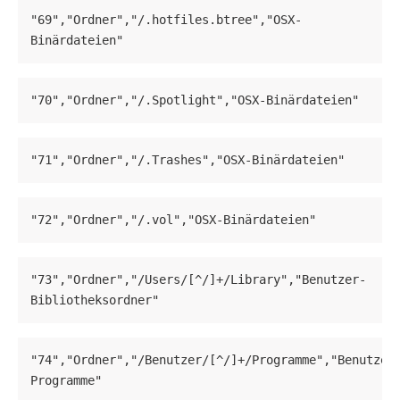
"69","Ordner","/.hotfiles.btree","OSX-
Binärdateien"
"70","Ordner","/.Spotlight","OSX-Binärdateien"
"71","Ordner","/.Trashes","OSX-Binärdateien"
"72","Ordner","/.vol","OSX-Binärdateien"
"73","Ordner","/Users/[^/]+/Library","Benutzer-
Bibliotheksordner"
"74","Ordner","/Benutzer/[^/]+/Programme","Benutzer
Programme"