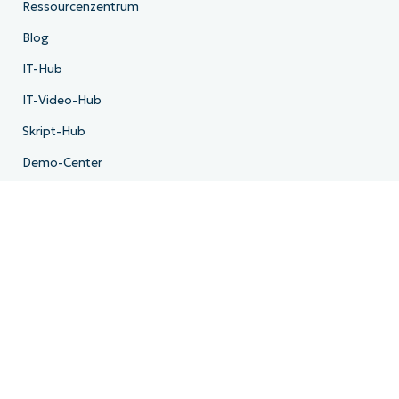
Ressourcenzentrum
Blog
IT-Hub
IT-Video-Hub
Skript-Hub
Demo-Center
Entwickler-API
Systemstatus
Trust Center
Unternehmen
Über uns
Leadership
Community
FAQ