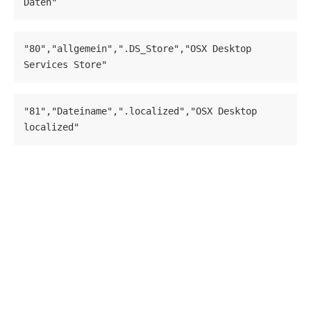
Daten"
"80","allgemein",".DS_Store","OSX Desktop 
Services Store"
"81","Dateiname",".localized","OSX Desktop 
localized"