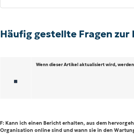
Häufig gestellte Fragen zur Meldung:
RODUKTVORSTELLUNG ANSEHEN
VORSTELLUNG ANSEHEN
RODUKTVORSTELLUNG ANSEHEN
PRODUKT-
RODUKTVORSTELLUNG ANSEHEN
Häufig gestellte Fragen zur
Wenn dieser Artikel aktualisiert wird, werde
F: Kann ich einen Bericht erhalten, aus dem hervorge
Organisation online sind und wann sie in den Wartu