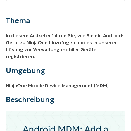
Thema
Umgebung
Thema
Beschreibung
In diesem Artikel erfahren Sie, wie Sie ein Android-
Wichtige Hinweise
Gerät zu NinjaOne hinzufügen und es in unserer
Lösung zur Verwaltung mobiler Geräte
Android-Nutzungstypen
registrieren.
Hinzufügen eines Mobilgeräts zu NinjaOne
Umgebung
Gerät registrieren
NinjaOne Mobile Device Management (MDM)
Weitere Ressourcen
Beschreibung