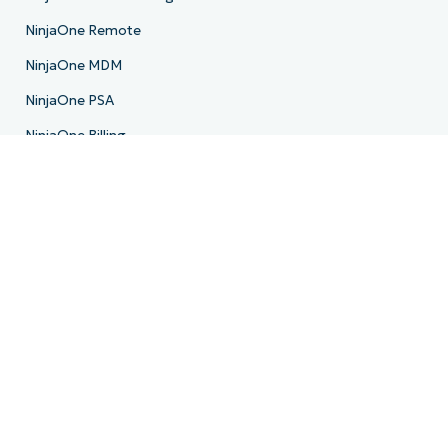
NinjaOne Remote
NinjaOne MDM
NinjaOne PSA
NinjaOne Billing
NinjaOne Ticketing
NinjaOne Documentation
NinjaOne Backup
E-Mail-Archivierung
Produkt-Roadmap
Ressourcen
Ressourcenzentrum
Blog
IT-Hub