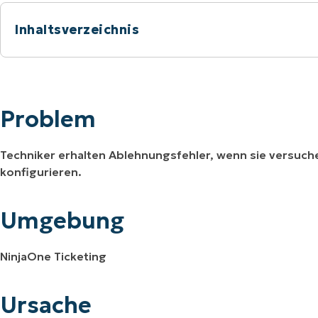
RODUKTVORSTELLUNG ANSEHEN
Inhaltsverzeichnis
VORSTELLUNG ANSEHEN
RODUKTVORSTELLUNG ANSEHEN
PRODUKT-
RODUKTVORSTELLUNG ANSEHEN
Problem
Umgebung
Problem
Ursache
Techniker erhalten Ablehnungsfehler, wenn sie versuche
Auflösung
konfigurieren.
Zusätzliche Ressourcen:
Umgebung
NinjaOne Ticketing
Ursache