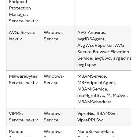
Endpoint
Protection
Manager:
Service inaktiv
AVG: Service
Windows-
AVG Antivirus,
inaktiv
Service
avgIDSAgent,
AvgWscReporter, AVG
Secure Browser Elevation
Service, avg8wd, avgadmsv,
avgtcpsv
MalwareBytes:
Windows-
MBAMService,
Service inaktiv
Service
MBEndpointAgent,
MBAMIService,
mbMgmtSvc, MsMpSvc,
MBAMScheduler
VIPRE:
Windows-
VipreNis, SBAMSvc,
Service inaktiv
Service
ViprePPLSvc
Panda:
Windows-
NanoServiceMain,