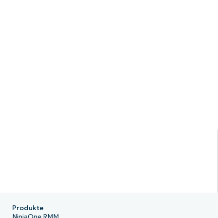
Produkte
NinjaOne RMM