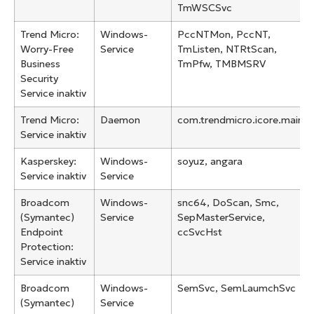
TmWSCSvc
Trend Micro:
Windows-
PccNTMon, PccNT,
Worry-Free
Service
TmListen, NTRtScan,
Business
TmPfw, TMBMSRV
Security
Service inaktiv
Trend Micro:
Daemon
com.trendmicro.icore.main
Service inaktiv
Kasperskey:
Windows-
soyuz, angara
Service inaktiv
Service
Broadcom
Windows-
snc64, DoScan, Smc,
(Symantec)
Service
SepMasterService,
Endpoint
ccSvcHst
Protection:
Service inaktiv
Broadcom
Windows-
SemSvc, SemLaumchSvc
(Symantec)
Service