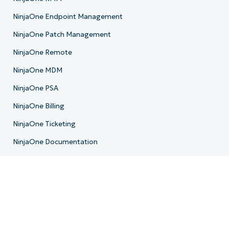
NinjaOne Endpoint Management
NinjaOne Patch Management
NinjaOne Remote
NinjaOne MDM
NinjaOne PSA
NinjaOne Billing
NinjaOne Ticketing
NinjaOne Documentation
NinjaOne Backup
E-Mail-Archivierung
Produkt-Roadmap
Ressourcen
Ressourcenzentrum