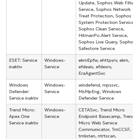
Update, Sophos Web Filter
Service, Sophos Network
Treat Protection, Sophos
System Protection Service,
Sophos Clean Service,
HitmanPo.Alert Service,
Sophos Live Query, Sophos
Safestore Service
ESET: Service
Windows-
ekmEpfw, ehttpsrv, ekrn,
inaktiv
Service
efdeais, efdesrv,
EraAgentSvc
Windows
Windows-
windefend, mpssvc,
Defender:
Service
MsMpEng, Windows
Service inaktiv
Defender Service
Trend Micro:
Windows-
CETASvc, Trend Micro
Apex One
Service
Endpoint Basecamp, Trend
Service inaktiv
Micro Web Service
Communicator, TmCCSF,
tmlisten, ntrtscan,