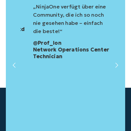
für
„NinjaOne verfügt über eine
„Ninj
Community, die ich so noch
der 
nie gesehen habe – einfach
revol
CO, Ltd
die beste!“
beein
Resso
@Prof_Ion
Kunde
Network Operations Center
sie e
Technician
indem
zuhör
komm
ernst
integ
Davi
Owne