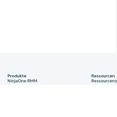
Produkte
Ressourcen
NinjaOne RMM
Ressourcen
NinjaOne Endpoint Management
Blog
NinjaOne Patch Management
IT-Hub
NinjaOne Remote
IT-Video-Hu