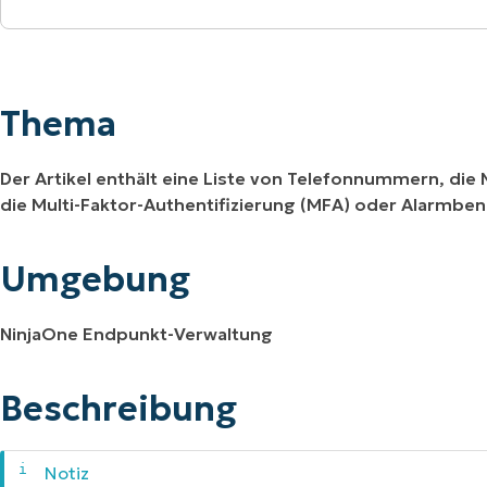
Thema
RODUKTVORSTELLUNG ANSEHEN
VORSTELLUNG ANSEHEN
RODUKTVORSTELLUNG ANSEHEN
PRODUKT-
RODUKTVORSTELLUNG ANSEHEN
Umgebung
Thema
Beschreibung
Der Artikel enthält eine Liste von Telefonnummern, di
die Multi-Faktor-Authentifizierung (MFA) oder Alarmbe
Umgebung
NinjaOne Endpunkt-Verwaltung
Beschreibung