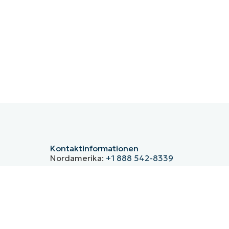
Kontaktinformationen
Nordamerika:
+1 888 542-8339
Deutschland:
+49 30-76758700
Großbritannien:
+44 20 3880 9027
Frankreich:
+33 800 91 09 90
Spanien:
+34 930 03 80 68