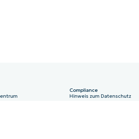
Compliance
zentrum
Hinweis zum Datenschutz
HIPAA
ISO 27001
b
Bug Bounty