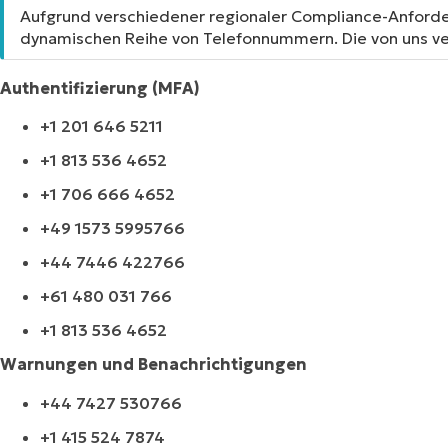
Aufgrund verschiedener regionaler Compliance-Anford
dynamischen Reihe von Telefonnummern. Die von uns v
Authentifizierung (MFA)
+1 201 646 5211
+1 813 536 4652
+1 706 666 4652
+49 1573 5995766
+44 7446 422766
+61 480 031 766
+1 813 536 4652
Warnungen und Benachrichtigungen
+44 7427 530766
+1 415 524 7874