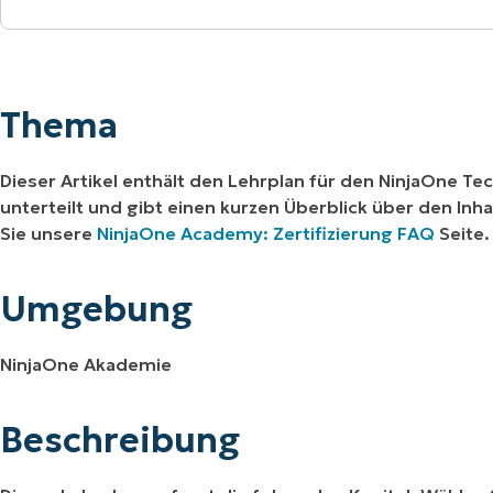
Thema
RODUKTVORSTELLUNG ANSEHEN
VORSTELLUNG ANSEHEN
RODUKTVORSTELLUNG ANSEHEN
PRODUKT-
RODUKTVORSTELLUNG ANSEHEN
Umgebung
Thema
Beschreibung
Dieser Artikel enthält den Lehrplan für den NinjaOne Tech
unterteilt und gibt einen kurzen Überblick über den In
Sie unsere
NinjaOne Academy: Zertifizierung FAQ
Seite
Umgebung
NinjaOne Akademie
Beschreibung