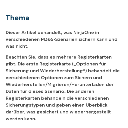
Thema
Umgebung
Thema
Index
Dieser Artikel behandelt, was NinjaOne in
E-Mail (M365-E-Mail-Komponenten)
verschiedenen M365-Szenarien sichern kann und
was nicht.
OneDrive (M365-Laufwerkskomponenten)
Beachten Sie, dass es mehrere Registerkarten
SharePoint
gibt. Die erste Registerkarte („Optionen für
Sicherung und Wiederherstellung“) behandelt die
Kalender (M365-Kalenderkomponenten)
verschiedenen Optionen zum Sichern und
Kontakt
Wiederherstellen/Migrieren/Herunterladen der
Daten für dieses Szenario. Die anderen
Registerkarten behandeln die verschiedenen
Sicherungstypen und geben einen Überblick
darüber, was gesichert und wiederhergestellt
werden kann.