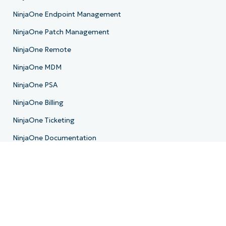
NinjaOne Endpoint Management
NinjaOne Patch Management
NinjaOne Remote
NinjaOne MDM
NinjaOne PSA
NinjaOne Billing
NinjaOne Ticketing
NinjaOne Documentation
NinjaOne Backup
E-Mail-Archivierung
Produkt-Roadmap
Ressourcen
Ressourcenzentrum