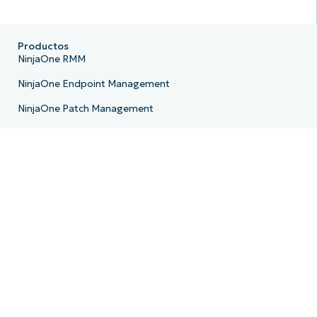
Productos
NinjaOne RMM
NinjaOne Endpoint Management
NinjaOne Patch Management
NinjaOne Remote
NinjaOne MDM
NinjaOne PSA
NinjaOne Billing
NinjaOne Ticketing
NinjaOne Documentation
NinjaOne Backup
NinjaOne Email Archiving