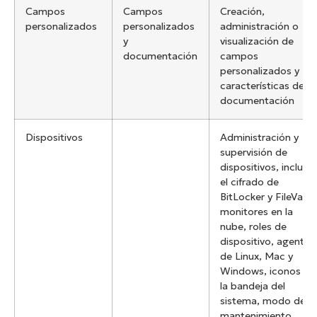
Campos
Campos
Creación,
personalizados
personalizados
administración o
y
visualización de
documentación
campos
personalizados y
características de
documentación
Dispositivos
Administración y
supervisión de
dispositivos, incluid
el cifrado de
BitLocker y FileVault
monitores en la
nube, roles de
dispositivo, agente
de Linux, Mac y
Windows, iconos de
la bandeja del
sistema, modo de
mantenimiento,