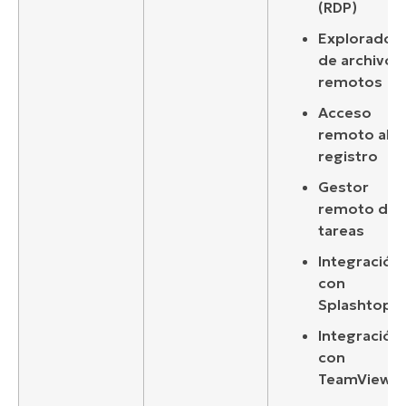
(RDP)
Explorador
de archivos
remotos
Acceso
remoto al
registro
Gestor
remoto de
tareas
Integración
con
Splashtop
Integración
con
TeamViewe