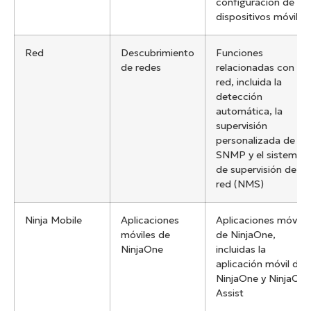
configuración de
dispositivos móviles
Red
Descubrimiento
Funciones
de redes
relacionadas con la
red, incluida la
detección
automática, la
supervisión
personalizada de
SNMP y el sistema
de supervisión de
red (NMS)
Ninja Mobile
Aplicaciones
Aplicaciones móvile
móviles de
de NinjaOne,
NinjaOne
incluidas la
aplicación móvil de
NinjaOne y NinjaOne
Assist