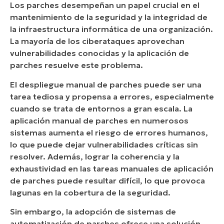
Los parches desempeñan un papel crucial en el
mantenimiento de la seguridad y la integridad de
¿Cómo configurar el despliegue automatizado
la infraestructura informática de una organización.
de parches de software en NinjaOne?
La mayoría de los ciberataques aprovechan
vulnerabilidades conocidas y la aplicación de
Estrategia: consideraciones sobre el ancho de
parches resuelve este problema.
banda
El despliegue manual de parches puede ser una
¿Cuáles son las ventajas de utilizar NinjaOne
tarea tediosa y propensa a errores, especialmente
para el despliegue automatizado de parches?
cuando se trata de entornos a gran escala. La
aplicación manual de parches en numerosos
sistemas aumenta el riesgo de errores humanos,
lo que puede dejar vulnerabilidades críticas sin
resolver. Además, lograr la coherencia y la
exhaustividad en las tareas manuales de aplicación
de parches puede resultar difícil, lo que provoca
lagunas en la cobertura de la seguridad.
Sin embargo, la adopción de sistemas de
automatización de parches ofrece una solución