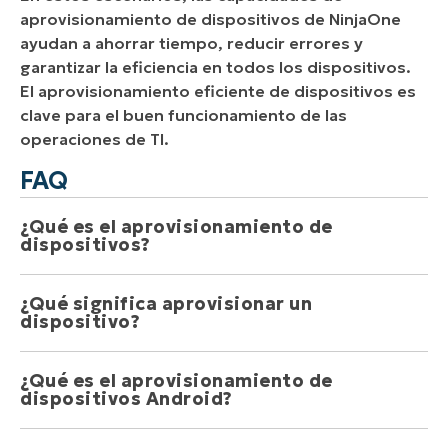
aprovisionamiento de dispositivos de NinjaOne
ayudan a ahorrar tiempo, reducir errores y
garantizar la eficiencia en todos los dispositivos.
El aprovisionamiento eficiente de dispositivos es
clave para el buen funcionamiento de las
operaciones de TI.
FAQ
¿Qué es el aprovisionamiento de 
dispositivos?
¿Qué significa aprovisionar un 
El aprovisionamiento de dispositivos es el proceso
dispositivo?
de configurar equipos informáticos, como teléfonos
y ordenadores, para que funcionen de una manera
¿Qué es el aprovisionamiento de 
específica. Esto podría implicar la instalación de
Aprovisionar un dispositivo significa instalarle el
dispositivos Android?
software específico, la desactivación o activación de
software y las configuraciones necesarias para que
determinadas funciones, o incluso la sustitución de
esté listo para su uso en una red o sistema