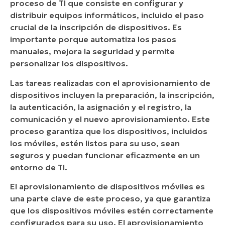
proceso de TI que consiste en configurar y
Aprovisionamiento eficiente de dispositivos
distribuir equipos informáticos, incluido el paso
con NinjaOne
crucial de la inscripción de dispositivos. Es
importante porque automatiza los pasos
Ventajas de utilizar NinjaOne
manuales, mejora la seguridad y permite
Mejores prácticas
personalizar los dispositivos.
Las tareas realizadas con el aprovisionamiento de
Ejemplos reales
dispositivos incluyen la preparación, la inscripción,
la autenticación, la asignación y el registro, la
comunicación y el nuevo aprovisionamiento. Este
proceso garantiza que los dispositivos, incluidos
los móviles, estén listos para su uso, sean
seguros y puedan funcionar eficazmente en un
entorno de TI.
El aprovisionamiento de dispositivos móviles es
una parte clave de este proceso, ya que garantiza
que los dispositivos móviles estén correctamente
configurados para su uso. El aprovisionamiento