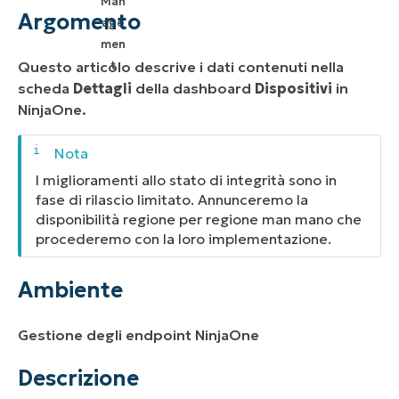
Ambiente
Argomento
Descrizione
Questo articolo descrive i dati contenuti nella
Risorse aggiuntive
scheda
Dettagli
della dashboard
Dispositivi
in
NinjaOne.
I miglioramenti allo stato di integrità sono in
fase di rilascio limitato. Annunceremo la
disponibilità regione per regione man mano che
procederemo con la loro implementazione.
Ambiente
Gestione degli endpoint NinjaOne
Descrizione