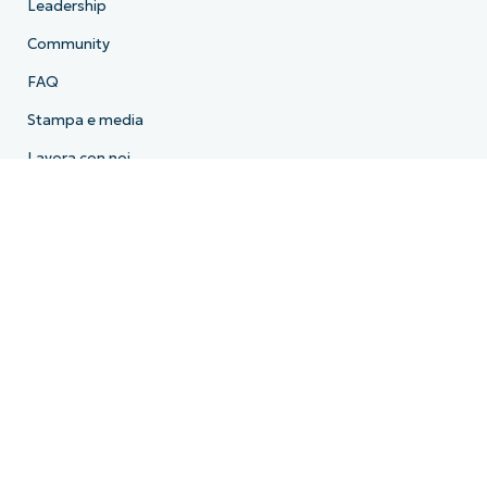
Leadership
Community
FAQ
Stampa e media
Lavora con noi
Termini di licenza
Conformità
Informativa sulla privacy
HIPAA
ISO 27001
Bug Bounty
Gli Essential Eight dell’Australian Cyber Security Centre
Cyber Essentials
Dichiarazione sulla schiavitù moderna