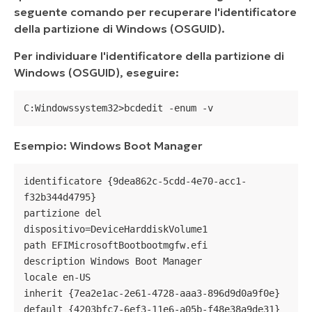
seguente comando per recuperare l'identificatore
della partizione di Windows (OSGUID).
Per individuare l'identificatore della partizione di
Windows (OSGUID), eseguire:
C:Windowssystem32>bcdedit -enum -v
Esempio:
Windows Boot Manager
identificatore {9dea862c-5cdd-4e70-acc1-
f32b344d4795}

partizione del 
dispositivo=DeviceHarddiskVolume1

path EFIMicrosoftBootbootmgfw.efi

description Windows Boot Manager

locale en-US

inherit {7ea2e1ac-2e61-4728-aaa3-896d9d0a9f0e}

default {4203bfc7-6ef3-11e6-a05b-f48e38a9de31}
