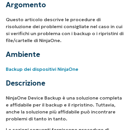
Ambiente
Argomento
Descrizione
Questo articolo descrive le procedure di
Risoluzione dei problemi generale:
risoluzione dei problemi consigliate nel caso in cui
si verifichi un problema con i backup o i ripristini di
Risoluzione dei problemi relativi a
file/cartelle di NinjaOne.
file/cartelle:
Ambiente
Risoluzione dei problemi relativi al ripristino
delle immagini:
Backup dei dispositivi NinjaOne
Descrizione
NinjaOne Device Backup è una soluzione completa
e affidabile per il backup e il ripristino. Tuttavia,
anche la soluzione più affidabile può incontrare
problemi di tanto in tanto.
Le sezioni seguenti forniscono procedure di