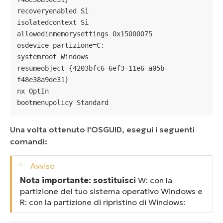
recoveryenabled Sì

isolatedcontext Sì

allowedinmemorysettings 0x15000075

osdevice partizione=C:

systemroot Windows

resumeobject {4203bfc6-6ef3-11e6-a05b-
f48e38a9de31}

nx OptIn

bootmenupolicy Standard
Una volta ottenuto l'OSGUID, esegui i seguenti
comandi:
Nota importante: sostituisci
W: con la
partizione del tuo sistema operativo Windows e
R: con la partizione di ripristino di Windows: