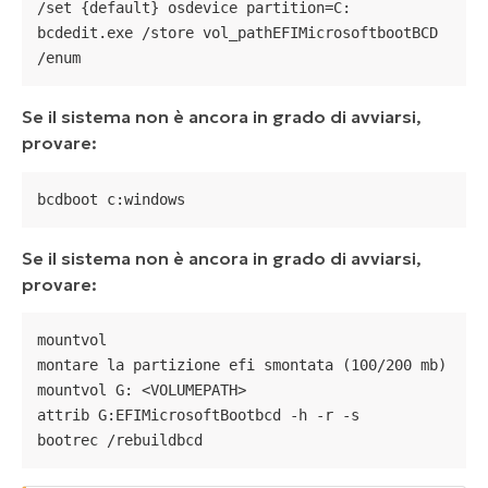
/set {default} osdevice partition=C:

bcdedit.exe /store vol_pathEFIMicrosoftbootBCD 
/enum
Se il sistema non è ancora in grado di avviarsi,
provare:
bcdboot c:windows
Se il sistema non è ancora in grado di avviarsi,
provare:
mountvol

montare la partizione efi smontata (100/200 mb)

mountvol G: <VOLUMEPATH>

attrib G:EFIMicrosoftBootbcd -h -r -s

bootrec /rebuildbcd