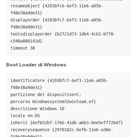
resumeobject {4203bfc6-6ef3-11e6-a05b-
f48e38a9de31}

displayorder {4203bfc7-6ef3-11e6-a05b-
f48e38a9de31}

toolsdisplayorder {b2721d73-1db4-4c62-bf78-
c548a880142d}

timeout 30
Boot Loader di Windows
identificatore {4203bfc7-6ef3-11e6-a05b-
f48e38a9de31}

partizione del dispositivo=C:

percorso Windowssystem32winload.efi

descrizione Windows 10

locale en-US

inherit {6efb52bf-1766-41db-a6b3-0ee5eff72bd7}

recoverysequence {2970182c-6efb-11e6-a38e-
f48e38a9de31}
