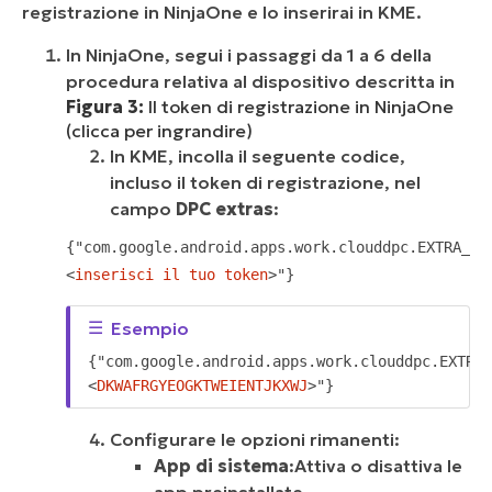
registrazione in NinjaOne e lo inserirai in KME.
In NinjaOne, segui i passaggi da 1 a 6 della
procedura relativa al dispositivo descritta in
Figura 3:
Il token di registrazione in NinjaOne
(clicca per ingrandire)
In KME, incolla il seguente codice,
incluso il token di registrazione, nel
campo
DPC extras
:
{"com.google.android.apps.work.clouddpc.EXTRA_EN
<
inserisci il tuo token
>"}
{"com.google.android.apps.work.clouddpc.EXTRA_
<
DKWAFRGYEOGKTWEIENTJKXWJ
>"}
Configurare le opzioni rimanenti:
App di sistema
:
Attiva o disattiva le
app preinstallate