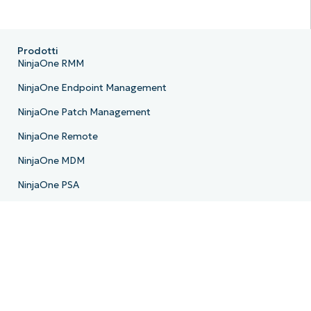
Prodotti
NinjaOne RMM
NinjaOne Endpoint Management
NinjaOne Patch Management
NinjaOne Remote
NinjaOne MDM
NinjaOne PSA
NinjaOne Billing
NinjaOne Ticketing
NinjaOne Documentation
NinjaOne Backup
NinjaOne Email Archiver