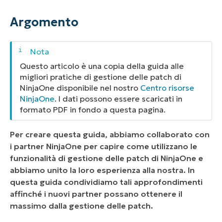
Ambiente
Argomento
Descrizione
Come gli utenti NinjaOne configurano
Questo articolo è una copia della guida alle
l'applicazione delle patch di Windows
migliori pratiche di gestione delle patch di
NinjaOne disponibile nel nostro
Centro risorse
Pianificazione delle scansioni
NinjaOne
. I dati possono essere scaricati in
Pianificazione degli aggiornamenti
formato PDF in fondo a questa pagina.
Scansioni o aggiornamenti mancanti
Per creare questa guida, abbiamo collaborato con
i partner NinjaOne per capire come utilizzano le
Approvazioni delle patch
funzionalità di gestione delle patch di NinjaOne e
Profili di patch comuni
abbiamo unito la loro esperienza alla nostra. In
questa guida condividiamo tali approfondimenti
Comportamento al riavvio
affinché i nuovi partner possano ottenere il
massimo dalla gestione delle patch.