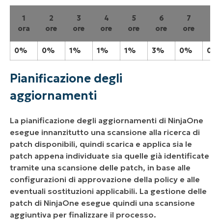
1
2
3
4
5
6
7
8
ora
ore
ore
ore
ore
ore
ore
or
0%
0%
1%
1%
1%
3%
0%
0%
Pianificazione degli
aggiornamenti
La pianificazione degli aggiornamenti di NinjaOne
esegue innanzitutto una scansione alla ricerca di
patch disponibili, quindi scarica e applica sia le
patch appena individuate sia quelle già identificate
tramite una scansione delle patch, in base alle
configurazioni di approvazione della policy e alle
eventuali sostituzioni applicabili. La gestione delle
patch di NinjaOne esegue quindi una scansione
aggiuntiva per finalizzare il processo.