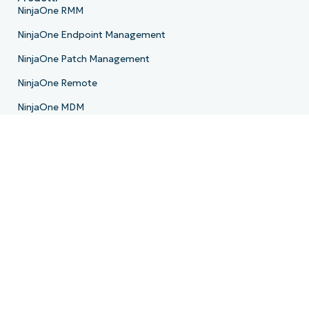
NinjaOne RMM
NinjaOne Endpoint Management
NinjaOne Patch Management
NinjaOne Remote
NinjaOne MDM
NinjaOne PSA
NinjaOne Billing
NinjaOne Ticketing
NinjaOne Documentation
NinjaOne Backup
NinjaOne Email Archiver
Roadmap di prodotto
Risorse