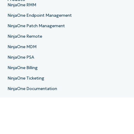
NinjaOne RMM
NinjaOne Endpoint Management
NinjaOne Patch Management
NinjaOne Remote
NinjaOne MDM
NinjaOne PSA
NinjaOne Billing
NinjaOne Ticketing
NinjaOne Documentation
NinjaOne Backup
NinjaOne Email Archiver
Roadmap di prodotto
Risorse