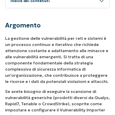
Indice dei contenuti
Argomento
Ambiente
Argomento
Indice
La gestione delle vulnerabilità per reti e sistemi è
Scarica o crea il gruppo di scansione per
un processo continuo e iterativo che richiede
NinjaOne
attenzione costante e adattamento alle minacce e
alle vulnerabilità emergenti. Si tratta di una
Abilitare l'integrazione della scansione di
componente fondamentale della strategia
CrowdStrike Spotlight in NinjaOne
complessiva di sicurezza informatica di
un'organizzazione, che contribuisce a proteggere
Visualizza le vulnerabilità associate a
le risorse e i dati da potenziali violazioni e attacchi.
un'organizzazione
Se avete bisogno di eseguire la scansione di
vulnerabilità generiche (prodotti diversi da Qualys,
Rapid7, Tenable o CrowdStrike), scoprite come
impostare e configurare il Vulnerability Importer